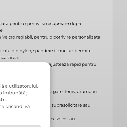
ta pentru sportivi si recuperare dupa
e.
 Velcro reglabil, pentru o potrivire personalizata
icata din nylon, spandex si cauciuc, permite
ncalzirea.
ct pe incheietura si se ajusteaza rapid pentru
 a utilizatorului.
ntru baschet, fitness, alergare, tenis, drumetii si
 îmbunătăți
ntru
 caz de dureri articulare, suprasolicitare sau
e oricând. Vă
rtul in timpul sarcinilor casnice sau