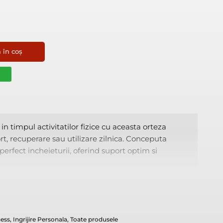
 în coș
n timpul activitatilor fizice cu aceasta orteza elastica, ideala 
 in timpul activitatilor fizice cu aceasta orteza
ort, recuperare sau utilizare zilnica. Conceputa
rfect incheieturii, oferind suport optim si
ness
,
Ingrijire Personala
,
Toate produsele