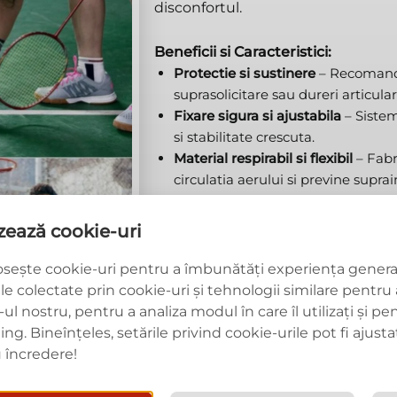
disconfortul.
Beneficii si Caracteristici:
Protectie si sustinere
– Recomanda
suprasolicitare sau dureri articular
Fixare sigura si ajustabila
– Sistem
si stabilitate crescuta.
Material respirabil si flexibil
– Fabr
circulatia aerului si previne suprai
Usor de utilizat
– Se muleaza perfe
confort maxim.
izează cookie-uri
Utilizare recomandata:
osește cookie-uri pentru a îmbunătăți experiența generală
Sport si activitati fizice
– Ideala pe
ile colectate prin cookie-uri și tehnologii similare pentru a
multe altele.
ul nostru, pentru a analiza modul în care îl utilizați și pe
Recuperare si sustinere
– Ajuta in
. Bineînțeles, setările privind cookie-urile pot fi ajustat
accidentari.
încredere!
Activitati zilnice
– Reduce disconfo
profesionale.