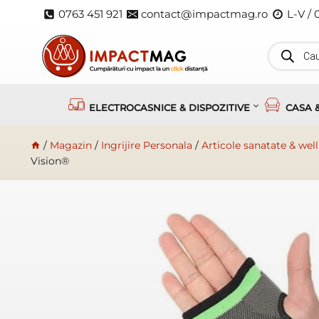
Skip
0763 451 921
contact@impactmag.ro
L-V / 
to
content
Products
search
ELECTROCASNICE & DISPOZITIVE
CASA 
/
Magazin
/
Ingrijire Personala
/
Articole sanatate & wel
Vision®