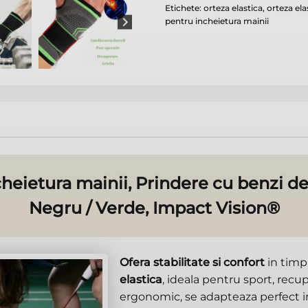
/
Etichete:
orteza elastica
,
orteza ela
Verde,
pentru incheietura mainii
Impact
Vision®
heietura mainii, Prindere cu benzi de f
Negru / Verde, Impact Vision®
Ofera stabilitate si confort
in timp
elastica
, ideala pentru sport, recu
ergonomic, se adapteaza perfect i