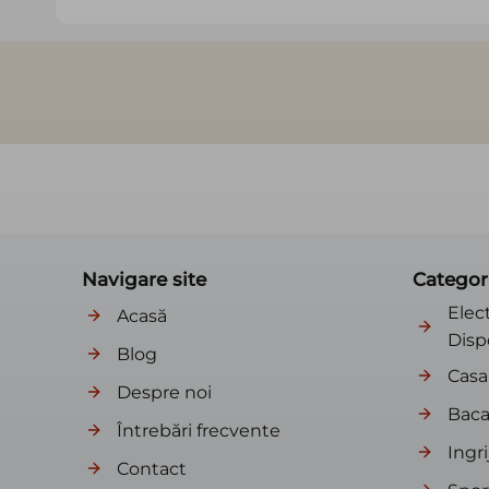
Navigare site
Categor
Elec
Acasă
Disp
Blog
Casa 
Despre noi
Baca
Întrebări frecvente
Ingri
Contact