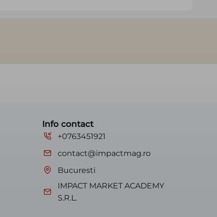
Info contact
+0763451921
contact@impactmag.ro
Bucuresti
IMPACT MARKET ACADEMY
S.R.L.