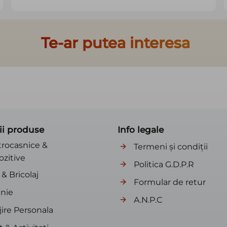
Te-ar putea interesa
ii produse
Info legale
trocasnice &
Termeni și condiții
ozitive
Politica G.D.P.R
& Bricolaj
Formular de retur
nie
A.N.P.C
jire Personala