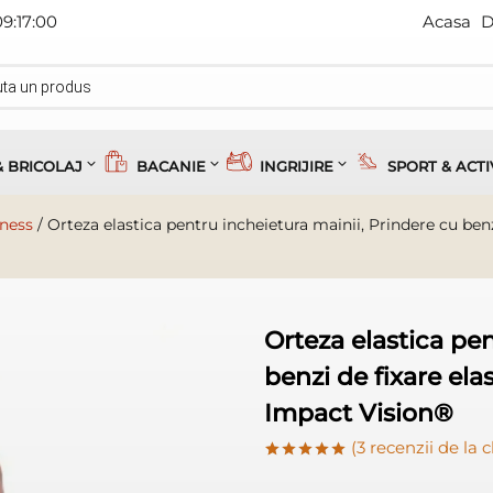
09:17:00
Acasa
D
& BRICOLAJ
BACANIE
INGRIJIRE
SPORT & ACTI
lness
/
Orteza elastica pentru incheietura mainii, Prindere cu benz
Orteza elastica pe
benzi de fixare ela
Impact Vision®
(
3
recenzii de la cl
Evaluat la
3
5.00
din 5