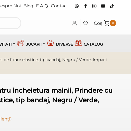
espre Noi
Blog
F.A.Q
Contact
Coș
0
VITATI
JUCARII
DIVERSE
CATALOG
i de fixare elastice, tip bandaj, Negru / Verde, Impact
ntru incheietura mainii, Prindere cu
stice, tip bandaj, Negru / Verde,
ienți)