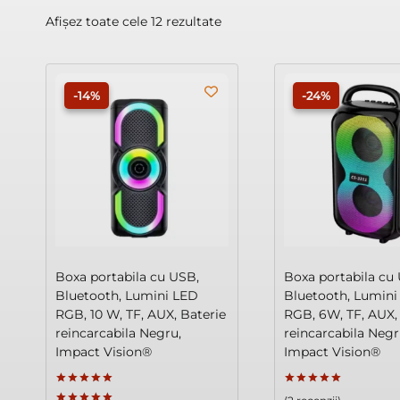
Afișez toate cele 12 rezultate
-14%
-24%
Boxa portabila cu USB,
Boxa portabila cu
Bluetooth, Lumini LED
Bluetooth, Lumini
RGB, 10 W, TF, AUX, Baterie
RGB, 6W, TF, AUX,
reincarcabila Negru,
reincarcabila Negr
Impact Vision®
Impact Vision®
Evaluat la
Evaluat la