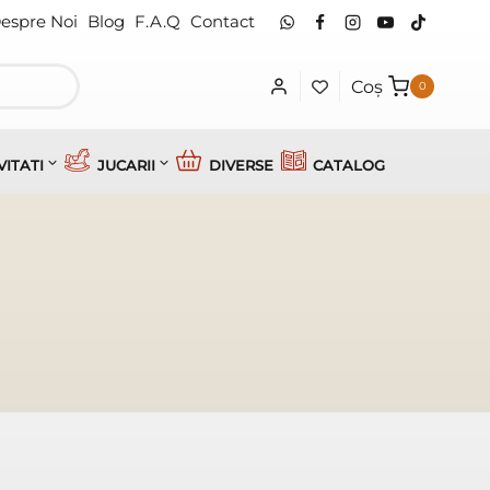
espre Noi
Blog
F.A.Q
Contact
Coș
0
VITATI
JUCARII
DIVERSE
CATALOG