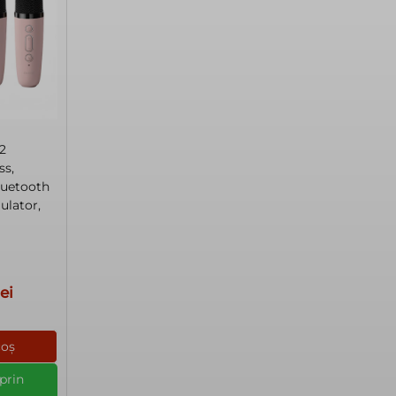
 2
ss,
luetooth
ulator,
Prețul
lei
curent
este:
coș
55,00 lei.
prin
ei.