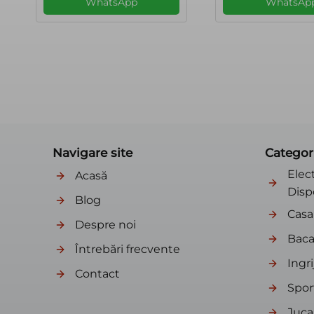
WhatsApp
WhatsAp
Navigare site
Categor
Elec
Acasă
Disp
Blog
Casa 
Despre noi
Baca
Întrebări frecvente
Ingri
Contact
Sport
Jucar