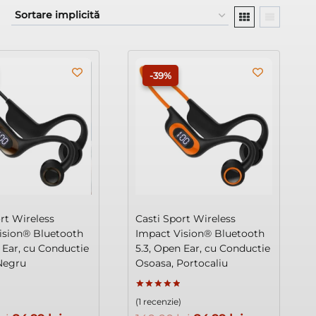
-39%
rt Wireless
Casti Sport Wireless
ision® Bluetooth
Impact Vision® Bluetooth
 Ear, cu Conductie
5.3, Open Ear, cu Conductie
Negru
Osoasa, Portocaliu
Evaluat la
)
(1 recenzie)
5.00
din 5