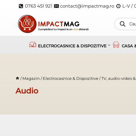
Skip
0763 451 921
contact@impactmag.ro
L-V / 
to
content
Products
search
ELECTROCASNICE & DISPOZITIVE
CASA 
/
Magazin
/
Electrocasnice & Dispozitive
/
TV, audio-video &
Audio