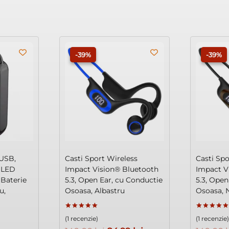
-39%
-39%
 USB,
Casti Sport Wireless
Casti Spo
 LED
Impact Vision® Bluetooth
Impact V
 Baterie
5.3, Open Ear, cu Conductie
5.3, Open
u,
Osoasa, Albastru
Osoasa, 
Evaluat la
Evaluat la
(1 recenzie)
(1 recenzie
5.00
5.00
din 5
din 5