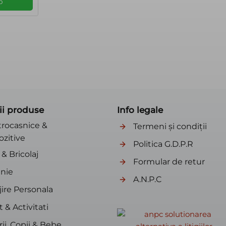
p
ii produse
Info legale
trocasnice &
Termeni și condiții
ozitive
Politica G.D.P.R
& Bricolaj
Formular de retur
nie
A.N.P.C
jire Personala
 & Activitati
ii, Copii & Bebe