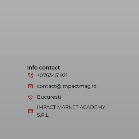
Info contact
+0763451921
contact@impactmag.ro
Bucuresti
IMPACT MARKET ACADEMY
S.R.L.