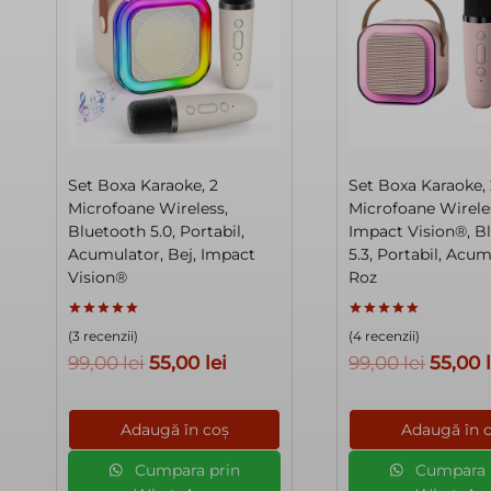
Set Boxa Karaoke, 2
Set Boxa Karaoke,
Microfoane Wireless,
Microfoane Wirele
Bluetooth 5.0, Portabil,
Impact Vision®, B
Acumulator, Bej, Impact
5.3, Portabil, Acum
Vision®
Roz
Evaluat la
Evaluat la
(3 recenzii)
(4 recenzii)
5.00
5.00
din 5
din 5
Prețul
Prețul
Prețul
99,00
lei
55,00
lei
99,00
lei
55,00
inițial
curent
inițial
a
este:
a
Adaugă în coș
Adaugă în 
fost:
55,00 lei.
fost:
Cumpara prin
Cumpara 
99,00 lei.
99,00 l