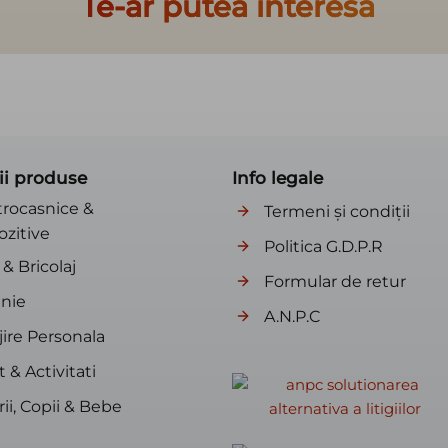
Te-ar putea interesa
ii produse
Info legale
trocasnice &
Termeni și condiții
ozitive
Politica G.D.P.R
& Bricolaj
Formular de retur
nie
A.N.P.C
jire Personala
 & Activitati
ii, Copii & Bebe