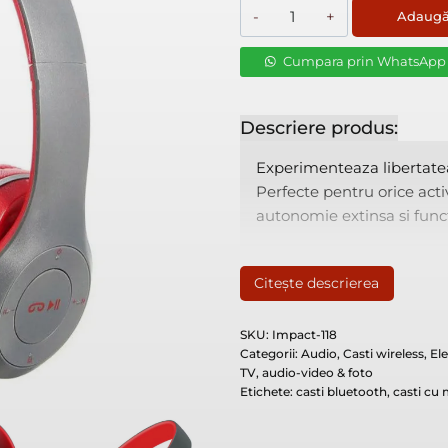
Cantitate
Adaugă
Casti
wireless
Cumpara prin WhatsApp
Impact
Vision®,
Descriere produs:
Radio
Experimenteaza libertatea unu
FM,
Experimenteaza libertatea 
MP3
Perfecte pentru orice activ
Player,
autonomie extinsa si func
Microfon,
Micro
SD,
Citește descrierea
Gri
/
SKU:
Impact-118
Rosu
Categorii:
Audio
,
Casti wireless
,
Ele
TV, audio-video & foto
Etichete:
casti bluetooth
,
casti cu