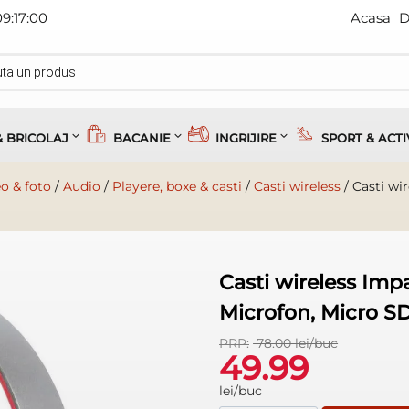
09:17:00
Acasa
D
& BRICOLAJ
BACANIE
INGRIJIRE
SPORT & ACTI
eo & foto
/
Audio
/
Playere, boxe & casti
/
Casti wireless
/
Casti wi
Casti wireless Imp
Microfon, Micro SD
78.00 lei/buc
PRP:
49.99
lei/buc