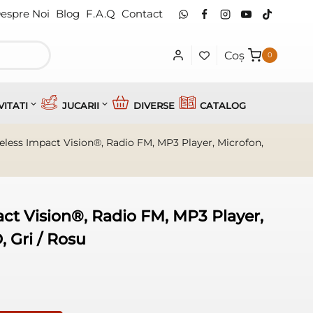
espre Noi
Blog
F.A.Q
Contact
Coș
0
VITATI
JUCARII
DIVERSE
CATALOG
reless Impact Vision®, Radio FM, MP3 Player, Microfon,
act Vision®, Radio FM, MP3 Player,
, Gri / Rosu