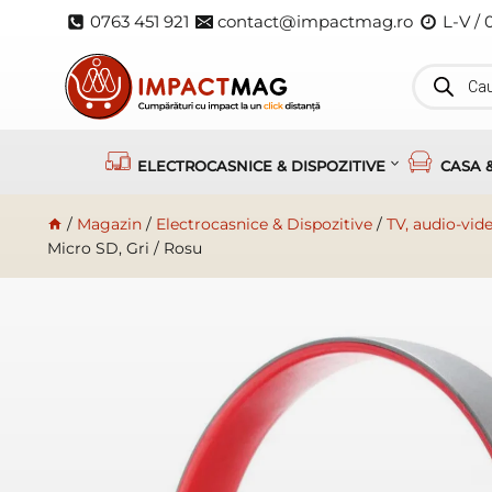
Skip
0763 451 921
contact@impactmag.ro
L-V / 
to
content
Products
search
ELECTROCASNICE & DISPOZITIVE
CASA 
/
Magazin
/
Electrocasnice & Dispozitive
/
TV, audio-vid
Micro SD, Gri / Rosu