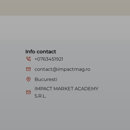
Info contact
+0763451921
contact@impactmag.ro
Bucuresti
IMPACT MARKET ACADEMY
S.R.L.