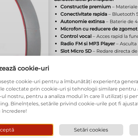
Constructie premium
– Materiale 
Conectivitate rapida
– Bluetooth 5.
Autonomie extinsa
– Baterie de 
Microfon cu reducere de zgomot
Control vocal
– Acces rapid la func
Radio FM si MP3 Player
– Asculta 
Slot Micro SD
– Redare directa de
Sunet perfect, fara limite!
izează cookie-uri
Indiferent daca te antrenezi, calato
sunt alegerea ideala pentru mobilit
osește cookie-uri pentru a îmbunătăți experiența generală
ile colectate prin cookie-uri și tehnologii similare pentru a
ul nostru, pentru a analiza modul în care îl utilizați și pe
. Bineînțeles, setările privind cookie-urile pot fi ajustat
încredere!
ceptă
Setări cookies