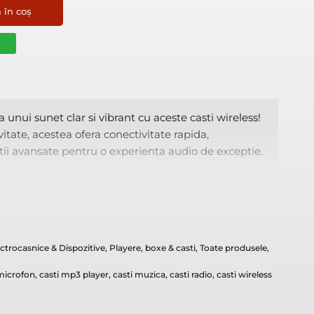
 în coș
i sunet clar si vibrant cu aceste casti wireless! Perfecte pen
unui sunet clar si vibrant cu aceste casti wireless!
itate, acestea ofera conectivitate rapida,
tii avansate pentru o experienta audio de exceptie.
ctrocasnice & Dispozitive
,
Playere, boxe & casti
,
Toate produsele
,
 microfon
,
casti mp3 player
,
casti muzica
,
casti radio
,
casti wireless