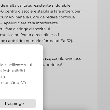
de inalta calitate, rezistente si durabile.
0 pentru o asociere stabila si fara intreruperi.
400mAh, pana la 6 ore de redare continua.
– Apeluri clare, fara interferente.
tii fara a atinge dispozitivul.
muzica preferata direct din casti.
 pe cardul de memorie (formatat Fat32).
resti sau te relaxezi acasa, castile wireless
ate si calitate audio superioara!
 a utilizatorului.
 îmbunătăți
ntru
e oricând. Vă
Respinge