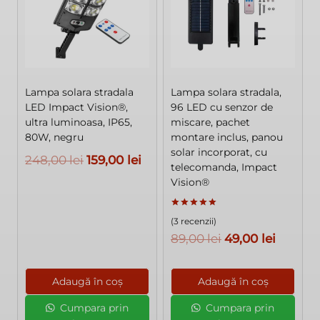
Lampa solara stradala
Lampa solara stradala,
LED Impact Vision®,
96 LED cu senzor de
ultra luminoasa, IP65,
miscare, pachet
80W, negru
montare inclus, panou
solar incorporat, cu
Prețul
Prețul
248,00
lei
159,00
lei
telecomanda, Impact
inițial
curent
Vision®
a
este:
fost:
159,00 lei.
Evaluat la
(3 recenzii)
5.00
din 5
248,00 lei.
Prețul
Prețul
89,00
lei
49,00
lei
inițial
curent
a
este:
Adaugă în coș
Adaugă în coș
fost:
49,00 le
Cumpara prin
Cumpara prin
89,00 lei.