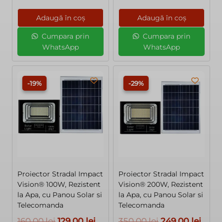
inițial
curent
49,00 lei.
a
este:
Adaugă în coș
Adaugă în coș
fost:
49,00 le
Cumpara prin
Cumpara prin
89,00 lei.
WhatsApp
WhatsApp
-19%
-29%
Proiector Stradal Impact
Proiector Stradal Impact
Vision® 100W, Rezistent
Vision® 200W, Rezistent
la Apa, cu Panou Solar si
la Apa, cu Panou Solar si
Telecomanda
Telecomanda
Prețul
Prețul
Prețul
Preț
160,00
lei
129,00
lei
350,00
lei
249,00
lei