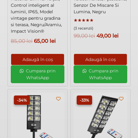
Control inteligent al
Senzor De Miscare Si
luminii, IP65, Model
Lumina, Negru
vintage pentru gradina
si terasa, Negru/Aramiu,
Evaluat la
(3 recenzii)
5.00
Impact Vision®
din 5
Prețul
Prețul
99,00
lei
49,00
lei
Prețul
Prețul
85,00
lei
65,00
lei
inițial
curent
inițial
curent
a
este:
a
este:
Adaugă în coș
Adaugă în coș
fost:
49,00 le
fost:
65,00 lei.
99,00 lei.
Cumpara prin
Cumpara prin
85,00 lei.
WhatsApp
WhatsApp
-34%
-33%