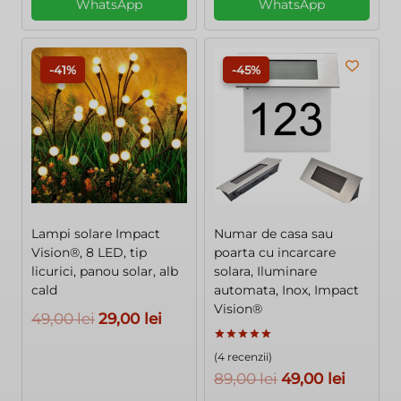
WhatsApp
WhatsApp
-41%
-45%
Lampi solare Impact
Numar de casa sau
Vision®, 8 LED, tip
poarta cu incarcare
licurici, panou solar, alb
solara, Iluminare
cald
automata, Inox, Impact
Vision®
Prețul
Prețul
49,00
lei
29,00
lei
inițial
curent
Evaluat la
(4 recenzii)
5.00
a
este:
din 5
Prețul
Prețul
89,00
lei
49,00
lei
fost:
29,00 lei.