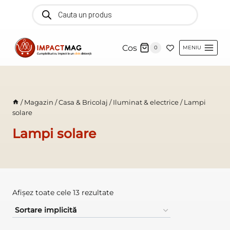
Skip
Products
search
to
content
Cos
0
MENIU
/
Magazin
/
Casa & Bricolaj
/
Iluminat & electrice
/
Lampi
solare
Lampi solare
Afișez toate cele 13 rezultate