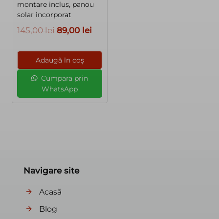
montare inclus, panou
solar incorporat
Prețul
Prețul
145,00
lei
89,00
lei
inițial
curent
a
este:
Adaugă în coș
fost:
89,00 lei.
Cumpara prin
145,00 lei.
WhatsApp
Navigare site
Acasă
Blog