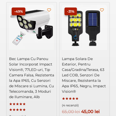
-49%
-31%
Bec Lampa Cu Panou
Lampa Solara De
Solar Incorporat Impact
Exterior, Pentru
Vision®, 77LED-uri, Tip
Casa/Gradina/Terasa, 63
Camera Falsa, Rezistenta
Led COB, Senzori De
la Apa IP65, Cu Senzori
Miscare, Rezistenta la
de Miscare si Lumina, Cu
Apa IP65, Negru, Impact
Telecomanda, 3 Moduri
Vision®
de Iluminare, Alb
Evaluat la
(4 recenzii)
5.00
Evaluat la
din 5
Prețul
Prețul
65,00
lei
45,00
lei
5.00
Evaluat la
din 5