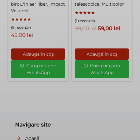
birou/In aer liber, Impact
telescopica, Multicolor
Vision®
Evaluat la
(1 recenzie)
5.00
Evaluat la
din 5
(5 recenzii)
Prețul
Prețul
99,00
lei
59,00
lei
5.00
din 5
45,00
lei
inițial
curent
a
este:
fost:
59,00 le
Adaugă în coș
Adaugă în coș
99,00 lei.
Cumpara prin
Cumpara prin
WhatsApp
WhatsApp
Navigare site
Acasă