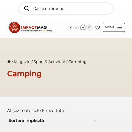
Skip
Products
search
to
content
Cos
0
MENIU
/
Magazin
/
Sport & Activitati
/
Camping
Camping
Afișez toate cele 6 rezultate