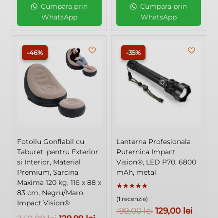
Cumpara prin
Cumpara prin
130,00 lei.
155,00 lei.
WhatsApp
WhatsApp
-46%
-35%
Fotoliu Gonflabil cu
Lanterna Profesionala
Taburet, pentru Exterior
Puternica Impact
si Interior, Material
Vision®, LED P70, 6800
Premium, Sarcina
mAh, metal
Maxima 120 kg, 116 x 88 x
83 cm, Negru/Maro,
Evaluat la
(1 recenzie)
5.00
Impact Vision®
din 5
Prețul
Prețul
199,00
lei
129,00
lei