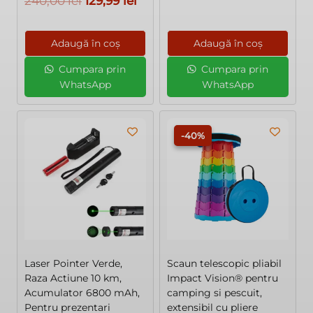
Prețul
Prețul
240,00
lei
129,99
lei
inițial
curen
inițial
curent
a
este:
a
este:
Adaugă în coș
Adaugă în coș
fost:
129,00 
fost:
129,99 lei.
199,00 lei.
Cumpara prin
Cumpara prin
240,00 lei.
WhatsApp
WhatsApp
-40%
Laser Pointer Verde,
Scaun telescopic pliabil
Raza Actiune 10 km,
Impact Vision® pentru
Acumulator 6800 mAh,
camping si pescuit,
Pentru prezentari
extensibil cu pliere