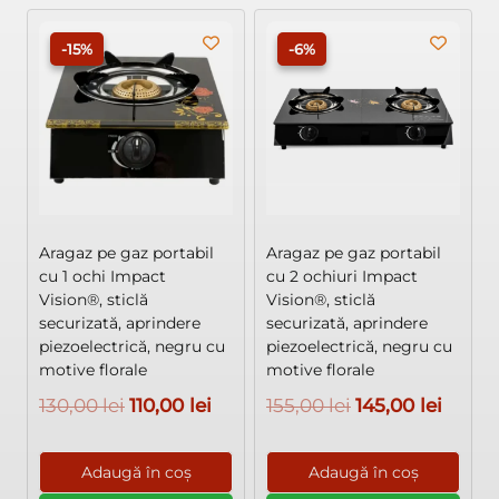
-15%
-6%
Aragaz pe gaz portabil
Aragaz pe gaz portabil
cu 1 ochi Impact
cu 2 ochiuri Impact
Vision®, sticlă
Vision®, sticlă
securizată, aprindere
securizată, aprindere
piezoelectrică, negru cu
piezoelectrică, negru cu
motive florale
motive florale
Prețul
Prețul
Prețul
Prețul
130,00
lei
110,00
lei
155,00
lei
145,00
lei
inițial
curent
inițial
curen
a
este:
a
este:
Adaugă în coș
Adaugă în coș
fost:
110,00 lei.
fost:
145,00 