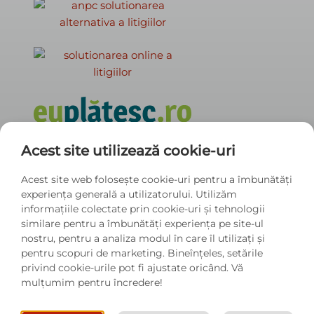
Acest site utilizează cookie-uri
Info contact
+0763451921
Acest site web folosește cookie-uri pentru a îmbunătăți
experiența generală a utilizatorului. Utilizăm
contact@impactmag.ro
informațiile colectate prin cookie-uri și tehnologii
similare pentru a îmbunătăți experiența pe site-ul
Bucuresti
nostru, pentru a analiza modul în care îl utilizați și
IMPACT MARKET ACADEMY S.R.L.
pentru scopuri de marketing. Bineînțeles, setările
privind cookie-urile pot fi ajustate oricând. Vă
mulțumim pentru încredere!