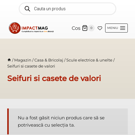
Skip
Products
search
to
content
Cos
0
MENIU
/
Magazin
/
Casa & Bricolaj
/
Scule electrice & unelte
/
Seifuri si casete de valori
Seifuri si casete de valori
Nu a fost găsit niciun produs care să se
potrivească cu selecția ta.