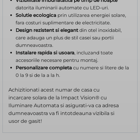
Vizibilitate imbunatatita pe timp de noapte
datorita iluminarii automate cu LED-uri.
Solutie ecologica
prin utilizarea energiei solare,
fara costuri suplimentare de electricitate.
Design rezistent si elegant
din otel inoxidabil,
care adauga un plus de stil casei sau portii
dumneavoastra.
Instalare rapida si usoara
, incluzand toate
accesoriile necesare pentru montaj.
Personalizare completa
cu numere si litere de la
0 la 9 si de la a la h.
Achizitionati acest numar de casa cu
incarcare solara de la Impact Vision® cu
Iluminare Automata si asigurati-va ca adresa
dumneavoastra va fi intotdeauna vizibila si
usor de gasit!