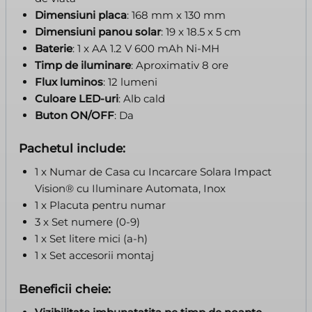
Dimensiuni placa
: 168 mm x 130 mm
Dimensiuni panou solar
: 19 x 18.5 x 5 cm
Baterie
: 1 x AA 1.2 V 600 mAh Ni-MH
Timp de iluminare
: Aproximativ 8 ore
Flux luminos
: 12 lumeni
Culoare LED-uri
: Alb cald
Buton ON/OFF
: Da
Pachetul include:
1 x Numar de Casa cu Incarcare Solara Impact
Vision® cu Iluminare Automata, Inox
1 x Placuta pentru numar
3 x Set numere (0-9)
1 x Set litere mici (a-h)
1 x Set accesorii montaj
Beneficii cheie
: