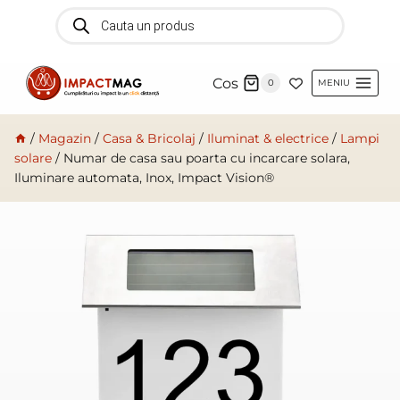
Skip
Products
search
to
content
Cos
0
MENIU
/
Magazin
/
Casa & Bricolaj
/
Iluminat & electrice
/
Lampi
solare
/
Numar de casa sau poarta cu incarcare solara,
Iluminare automata, Inox, Impact Vision®