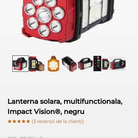
Lanterna solara, multifunctionala,
Impact Vision®, negru
(
3
recenzii de la clienți)
Evaluat la
3
5.00
din 5
pe baza a