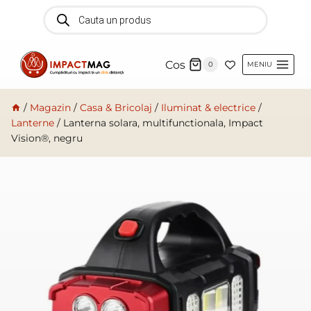
Skip
Products
search
to
content
Cos
0
MENIU
/
Magazin
/
Casa & Bricolaj
/
Iluminat & electrice
/
Lanterne
/
Lanterna solara, multifunctionala, Impact
Vision®, negru