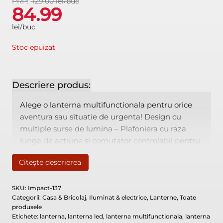
129.00 lei/buc
PRP:
evaluări de
84.99
la clienți
lei/buc
Stoc epuizat
Descriere produs:
Alege o lanterna multifunctionala pentru orice aventura sa
Alege o lanterna multifunctionala pentru orice
aventura sau situatie de urgenta! Design cu
multiple surse de lumina – Plafoniera cu raza
lunga de actiune si comutator controlabil pentru
ajustarea intensitatii luminii.
Citește descrierea
SKU:
Impact-137
Categorii:
Casa & Bricolaj
,
Iluminat & electrice
,
Lanterne
,
Toate
produsele
Etichete:
lanterna
,
lanterna led
,
lanterna multifunctionala
,
lanterna